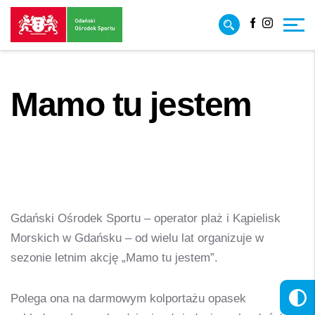
Przejdź
Przejdź
Facebook
Instagr
do
do
treści
strony
głównej
Mamo tu jestem
Strona główna
/
Projekty
/
Mamo tu jestem
Gdański Ośrodek Sportu – operator plaż i Kąpielisk
Morskich w Gdańsku – od wielu lat organizuje w
sezonie letnim akcję „Mamo tu jestem”.
Polega ona na darmowym kolportażu opasek