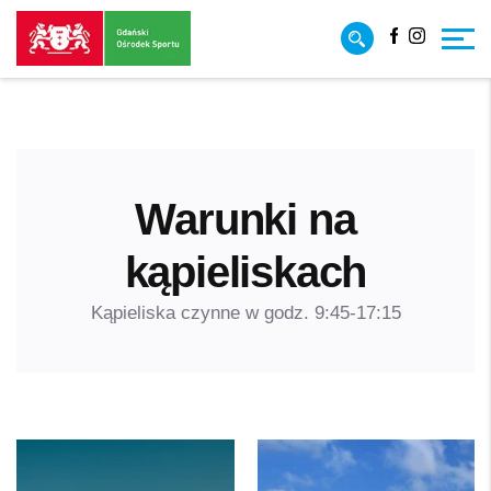
Przejdź
Przejdź
Facebook
Instagr
do
do
treści
strony
głównej
Warunki na
kąpieliskach
Kąpieliska czynne w godz. 9:45-17:15