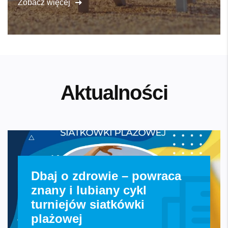
Zobacz więcej
Informacje kontaktowe
FAQ
Aktualności
Dbaj o zdrowie – powraca
znany i lubiany cykl
turniejów siatkówki
plażowej