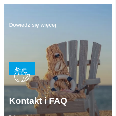
Wydarzenia sezonowe
Atrakcje
Dowiedz się więcej
Kontakt i FAQ