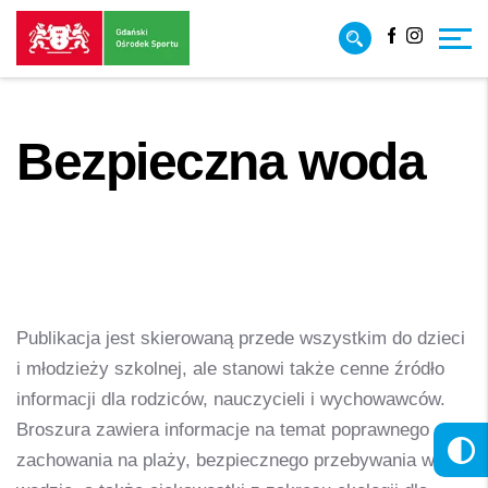
Przejdź
Przejdź
Facebook
Instagr
do
do
treści
strony
głównej
Bezpieczna woda
Strona główna
/
Projekty
/
Bezpieczna woda
Publikacja jest skierowaną przede wszystkim do dzieci
i młodzieży szkolnej, ale stanowi także cenne źródło
informacji dla rodziców, nauczycieli i wychowawców.
Broszura zawiera informacje na temat poprawnego
zachowania na plaży, bezpiecznego przebywania w