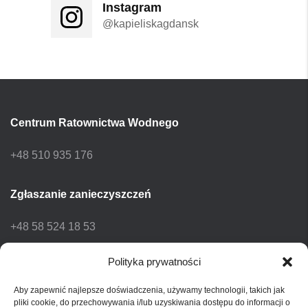
Instagram
@kapieliskagdansk
Centrum Ratownictwa Wodnego
+48 510 935 176
Zgłaszanie zanieczyszczeń
+48 58 524 18 53
Polityka prywatności
Powiatowa Stacja Sanitarno-
Epidemiologiczna w Gdańsku
Aby zapewnić najlepsze doświadczenia, używamy technologii, takich jak
pliki cookie, do przechowywania i/lub uzyskiwania dostępu do informacji o